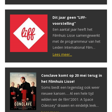
maximaal 4 kaartjes kunnen
er per reservering worden
gekocht. De verhoging is
Dit jaar geen “LIFF-
nodig door de gestegen
voorstelling”
kosten. Met de aanschaf van
Een aantal jaar heeft het
de nieuwe apparatuur is er
Filmhuis Lisse samengewerkt
vorig jaar geleden ook een
met de programmeur van het
verhoging van de toegang […]
Leiden International Film
Festival. Dankzij het LIFF
Lees meer...
konden wij pre-premières
vertonen van films die pas in
de loop van ‘n volgend jaar
Conclave komt op 20 mei terug in
officieel uitkwamen. Gelukkig
het Filmhuis Lisse!
en helaas groeit het LIFF zo
Soms biedt een tegenslag ook weer
groot dat er geen tijd meer is
nieuwe kansen…. Al een hele tijd
om ook nog aan […]
wilden we de film“2001: A Space
Odessey” draaien en eindelijk leek
het zo ver te zijn. Maar helaas kregen