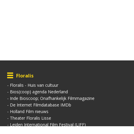
Floralis
-
Floralis - Huis van cultuur
-
Bios(coop) agenda Nederland
-
Inde Bioscoop; Onafhankelijk Filmmagazine
-
De Internet Filmdatabase IMDb
-
Holland Film nieuws
-
Theater Floralis Lisse
-
Leiden International Film Festival (LIFF)