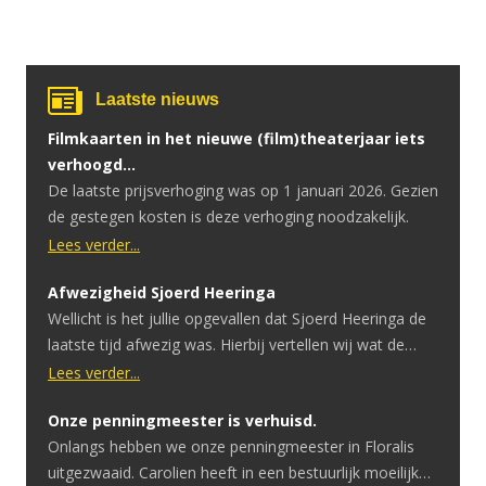
Laatste nieuws
Filmkaarten in het nieuwe (film)theaterjaar iets
verhoogd…
De laatste prijsverhoging was op 1 januari 2026. Gezien
de gestegen kosten is deze verhoging noodzakelijk.
Lees verder...
Afwezigheid Sjoerd Heeringa
Wellicht is het jullie opgevallen dat Sjoerd Heeringa de
laatste tijd afwezig was. Hierbij vertellen wij wat de
reden hiervoor is. Sjoerd heeft onlangs te horen
Lees verder...
gekregen dat hij een hersentumor heeft. Ondertussen
Onze penningmeester is verhuisd.
heeft hij hier een geslaagde operatie voor gehad.
Onlangs hebben we onze penningmeester in Floralis
Ondanks dat de operatie goed is verlopen is er uitval in
uitgezwaaid. Carolien heeft in een bestuurlijk moeilijke
spraak en motoriek. […]