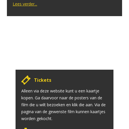
periode het penningmeesterschap overgenomen.
Lees verder...
Tijdens de COVID periode moesten we eerst afbouwen
om vervolgens helemaal te stoppen. Zonder inkomsten
bleven de vaste lasten doorgaan. Ook toen er een
belangrijk besluit moest worden genomen: het stoppen
van de verkoop van kaartjes aan […]
Tickets
Alleen via deze website kunt u een kaartje
kopen. Ga daarvoor naar de posters van de
film die u wilt bezoeken en klik die aan. Via de
pagina van de gewenste film kunnen kaartjes
worden gekocht.