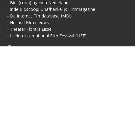
-
Bios(coop) agenda Nederland
-
Inde Bioscoop; Onafhankelijk Filmmagazine
-
De Internet Filmdatabase IMDb
-
Holland Film nieuws
-
Theater Floralis Lisse
-
Leiden International Film Festival (LIFF)
Contactgegevens
Vertoningsadres:
Contact:
Floralis-Huis van Cultuur
Secretariaat
Floralisplein 69
Adriaan van Royenlaan
2161 HX Lisse
162
info@filmhuis-lisse.nl
2341 PZ Oegstgeest
071-7856 757
KVK: 40446608