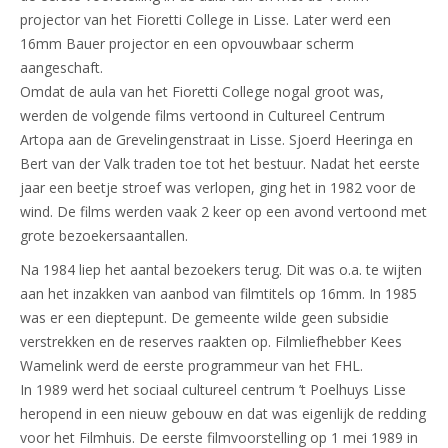
projector van het Fioretti College in Lisse. Later werd een
16mm Bauer projector en een opvouwbaar scherm
aangeschaft.
Omdat de aula van het Fioretti College nogal groot was,
werden de volgende films vertoond in Cultureel Centrum
Artopa aan de Grevelingenstraat in Lisse. Sjoerd Heeringa en
Bert van der Valk traden toe tot het bestuur. Nadat het eerste
jaar een beetje stroef was verlopen, ging het in 1982 voor de
wind. De films werden vaak 2 keer op een avond vertoond met
grote bezoekersaantallen.
Na 1984 liep het aantal bezoekers terug. Dit was o.a. te wijten
aan het inzakken van aanbod van filmtitels op 16mm. In 1985
was er een dieptepunt. De gemeente wilde geen subsidie
verstrekken en de reserves raakten op. Filmliefhebber Kees
Wamelink werd de eerste programmeur van het FHL.
In 1989 werd het sociaal cultureel centrum ’t Poelhuys Lisse
heropend in een nieuw gebouw en dat was eigenlijk de redding
voor het Filmhuis. De eerste filmvoorstelling op 1 mei 1989 in