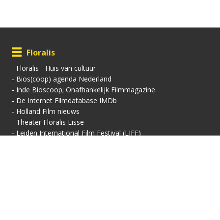
Floralis
-
Floralis - Huis van cultuur
-
Bios(coop) agenda Nederland
-
Inde Bioscoop; Onafhankelijk Filmmagazine
-
De Internet Filmdatabase IMDb
-
Holland Film nieuws
-
Theater Floralis Lisse
-
Leiden International Film Festival (LIFF)
Contactgegevens
Vertoningsadres:
Contact:
Floralis-Huis van Cultuur
Secretariaat
Floralisplein 69
Adriaan van Royenlaan
2161 HX Lisse
162
info@filmhuis-lisse.nl
2341 PZ Oegstgeest