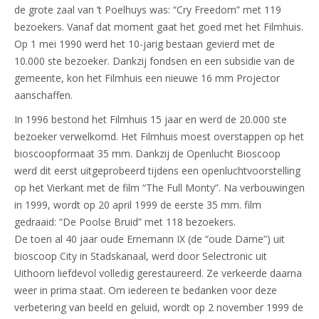
de grote zaal van ’t Poelhuys was: “Cry Freedom” met 119
bezoekers. Vanaf dat moment gaat het goed met het Filmhuis.
Op 1 mei 1990 werd het 10-jarig bestaan gevierd met de
10.000 ste bezoeker. Dankzij fondsen en een subsidie van de
gemeente, kon het Filmhuis een nieuwe 16 mm Projector
aanschaffen.
In 1996 bestond het Filmhuis 15 jaar en werd de 20.000 ste
bezoeker verwelkomd. Het Filmhuis moest overstappen op het
bioscoopformaat 35 mm. Dankzij de Openlucht Bioscoop
werd dit eerst uitgeprobeerd tijdens een openluchtvoorstelling
op het Vierkant met de film “The Full Monty”. Na verbouwingen
in 1999, wordt op 20 april 1999 de eerste 35 mm. film
gedraaid: “De Poolse Bruid” met 118 bezoekers.
De toen al 40 jaar oude Ernemann IX (de “oude Dame”) uit
bioscoop City in Stadskanaal, werd door Selectronic uit
Uithoorn liefdevol volledig gerestaureerd. Ze verkeerde daarna
weer in prima staat. Om iedereen te bedanken voor deze
verbetering van beeld en geluid, wordt op 2 november 1999 de