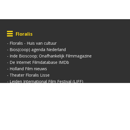
Floralis
-
Floralis - Huis van cultuur
-
Bios(coop) agenda Nederland
-
Inde Bioscoop; Onafhankelijk Filmmagazine
-
De Internet Filmdatabase IMDb
-
Holland Film nieuws
-
Theater Floralis Lisse
-
Leiden International Film Festival (LIFF)
Contactgegevens
Vertoningsadres:
Contact:
Floralis-Huis van Cultuur
Secretariaat
Floralisplein 69
Adriaan van Royenlaan
2161 HX Lisse
162
info@filmhuis-lisse.nl
2341 PZ Oegstgeest