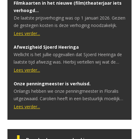
Filmkaarten in het nieuwe (film)theaterjaar iets
verhoogd…
De laatste prijsverhoging was op 1 januari 2026. Gezien
de gestegen kosten is deze verhoging noodzakelijk.
Lees verder...
Afwezigheid Sjoerd Heeringa
Wellicht is het jullie opgevallen dat Sjoerd Heeringa de
laatste tijd afwezig was. Hierbij vertellen wij wat de
reden hiervoor is. Sjoerd heeft onlangs te horen
Lees verder...
gekregen dat hij een hersentumor heeft. Ondertussen
Onze penningmeester is verhuisd.
heeft hij hier een geslaagde operatie voor gehad.
Onlangs hebben we onze penningmeester in Floralis
Ondanks dat de operatie goed is verlopen is er uitval in
uitgezwaaid. Carolien heeft in een bestuurlijk moeilijke
spraak en motoriek. […]
periode het penningmeesterschap overgenomen.
Lees verder...
Tijdens de COVID periode moesten we eerst afbouwen
om vervolgens helemaal te stoppen. Zonder inkomsten
bleven de vaste lasten doorgaan. Ook toen er een
belangrijk besluit moest worden genomen: het stoppen