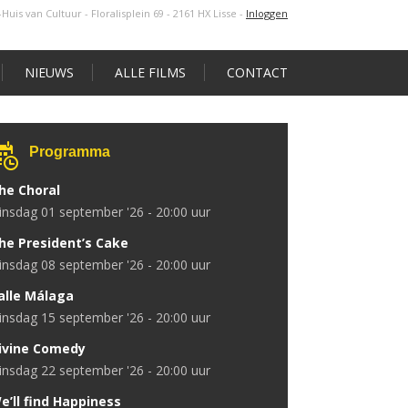
s-Huis van Cultuur - Floralisplein 69 - 2161 HX Lisse
-
Inloggen
NIEUWS
ALLE FILMS
CONTACT
Programma
he Choral
dinsdag 01 september '26 - 20:00 uur
he President’s Cake
dinsdag 08 september '26 - 20:00 uur
alle Málaga
dinsdag 15 september '26 - 20:00 uur
ivine Comedy
dinsdag 22 september '26 - 20:00 uur
e’ll find Happiness