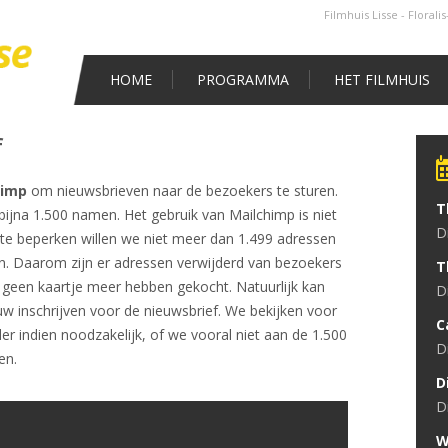
Filmhuis Lisse - Florali
HOME
PROGRAMMA
HET FILMHUIS
f
himp
om nieuwsbrieven naar de bezoekers te sturen.
T
bijna 1.500 namen. Het gebruik van Mailchimp is niet
 te beperken willen we niet meer dan 1.499 adressen
n. Daarom zijn er adressen verwijderd van bezoekers
T
 geen kaartje meer hebben gekocht. Natuurlijk kan
w inschrijven voor de nieuwsbrief. We bekijken voor
C
der indien noodzakelijk, of we vooral niet aan de 1.500
en.
D
W