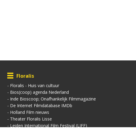
Floralis
-
Floralis - Huis van cultuur
-
Bios(coop) agenda Nederland
-
Inde Bioscoop; Onafhankelijk Filmmagazine
-
De Internet Filmdatabase IMDb
-
Holland Film nieuws
-
Theater Floralis Lisse
-
Leiden International Film Festival (LIFF)