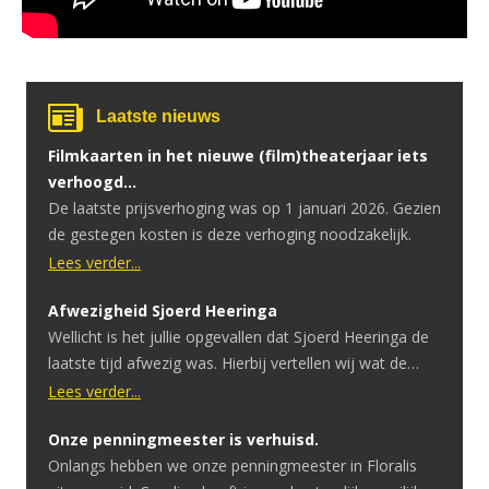
Laatste nieuws
Filmkaarten in het nieuwe (film)theaterjaar iets
verhoogd…
De laatste prijsverhoging was op 1 januari 2026. Gezien
de gestegen kosten is deze verhoging noodzakelijk.
Lees verder...
Afwezigheid Sjoerd Heeringa
Wellicht is het jullie opgevallen dat Sjoerd Heeringa de
laatste tijd afwezig was. Hierbij vertellen wij wat de
reden hiervoor is. Sjoerd heeft onlangs te horen
Lees verder...
gekregen dat hij een hersentumor heeft. Ondertussen
Onze penningmeester is verhuisd.
heeft hij hier een geslaagde operatie voor gehad.
Onlangs hebben we onze penningmeester in Floralis
Ondanks dat de operatie goed is verlopen is er uitval in