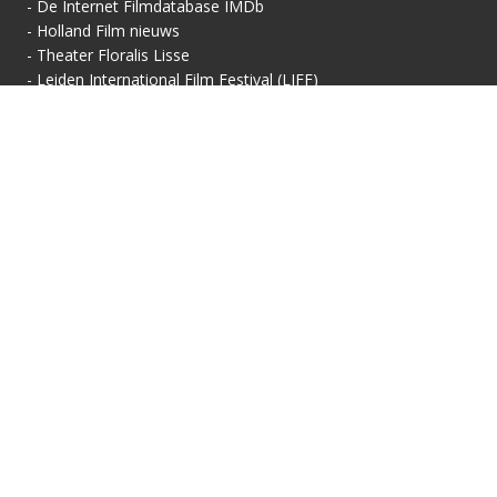
-
De Internet Filmdatabase IMDb
-
Holland Film nieuws
-
Theater Floralis Lisse
-
Leiden International Film Festival (LIFF)
Contactgegevens
Vertoningsadres:
Contact:
Floralis-Huis van Cultuur
Secretariaat
Floralisplein 69
Adriaan van Royenlaan
2161 HX Lisse
162
info@filmhuis-lisse.nl
2341 PZ Oegstgeest
071-7856 757
KVK: 40446608