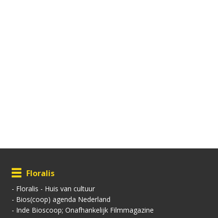
Floralis
-
Floralis - Huis van cultuur
-
Bios(coop) agenda Nederland
-
Inde Bioscoop; Onafhankelijk Filmmagazine