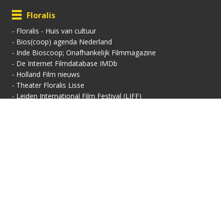
Floralis
-
Floralis - Huis van cultuur
-
Bios(coop) agenda Nederland
-
Inde Bioscoop; Onafhankelijk Filmmagazine
-
De Internet Filmdatabase IMDb
-
Holland Film nieuws
-
Theater Floralis Lisse
-
Leiden International Film Festival (LIFF)
Contactgegevens
Vertoningsadres:
Contact:
Floralis-Huis van Cultuur
Secretariaat
Floralisplein 69
Adriaan van Royenlaan
2161 HX Lisse
162
info@filmhuis-lisse.nl
2341 PZ Oegstgeest
071-7856 757
KVK: 40446608