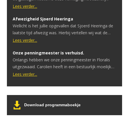
Lees verder...
Afwezigheid Sjoerd Heeringa
Wellicht is het jullie opgevallen dat Sjoerd Heeringa de
laatste tijd afwezig was. Hierbij vertellen wij wat de
reden hiervoor is. Sjoerd heeft onlangs te horen
Lees verder...
gekregen dat hij een hersentumor heeft. Ondertussen
Onze penningmeester is verhuisd.
heeft hij hier een geslaagde operatie voor gehad.
Onlangs hebben we onze penningmeester in Floralis
Ondanks dat de operatie goed is verlopen is er uitval in
uitgezwaaid. Carolien heeft in een bestuurlijk moeilijke
spraak en motoriek. […]
periode het penningmeesterschap overgenomen.
Lees verder...
Tijdens de COVID periode moesten we eerst afbouwen
om vervolgens helemaal te stoppen. Zonder inkomsten
bleven de vaste lasten doorgaan. Ook toen er een
belangrijk besluit moest worden genomen: het stoppen
Download programmaboekje
van de verkoop van kaartjes aan […]