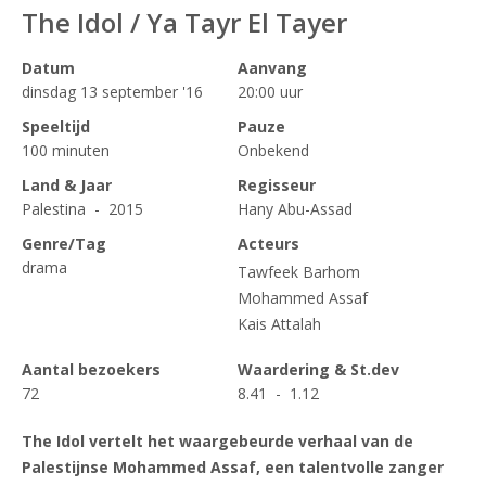
The Idol / Ya Tayr El Tayer
Datum
Aanvang
dinsdag 13 september '16
20:00 uur
Speeltijd
Pauze
100 minuten
Onbekend
Land & Jaar
Regisseur
Palestina - 2015
Hany Abu-Assad
Genre/Tag
Acteurs
drama
Tawfeek Barhom
Mohammed Assaf
Kais Attalah
Aantal bezoekers
Waardering & St.dev
72
8.41 - 1.12
The Idol vertelt het waargebeurde verhaal van de
Palestijnse Mohammed Assaf, een talentvolle zanger