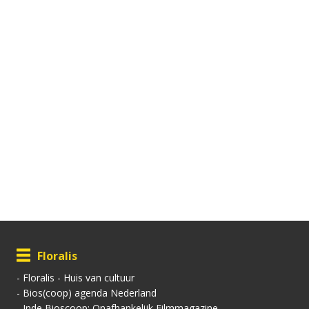
Floralis
-
Floralis - Huis van cultuur
-
Bios(coop) agenda Nederland
-
Inde Bioscoop; Onafhankelijk Filmmagazine