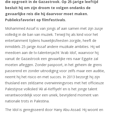
die opgroeit in de Gazastrook. Op 25-jarige leeftijd
besluit hij om zijn droom te volgen ondanks de
gevaarlijke reis die hij daarvoor moet maken.
Publieksfavoriet op filmfestivals.
Mohammed Assaf is van jongs af aan samen met zijn zusje
volledig in de ban van muziek. Terwijl hij als kind voor het
entertainment tijdens huwelijksfeesten zorgde, heeft de
inmiddels 25-jarige Assaf andere muzikale ambities. Hij wil
meedoen aan de tv-talentenjacht ‘Arab Idol’, waarvoor hij
vanuit de Gazastrook een gevaarlijke reis naar Egypte zal
moeten afleggen. Zonder paspoort, in het geheim de grens
passerend en zonder uitnodiging voor zelfs maar een auditie,
neemt hij het risico en met succes. In 2013 bezorgt hij zijn
thuisland een zeldzame overwinningsroes met het officieuze
Palestijnse volkslied ‘Ali al-Keffiyeh’ en is het jonge talent
verantwoordelijk voor een uniek, bevrijdend moment van
nationale trots in Palestina.
The Idol is geregisseerd door Hany Abu-Assad. Hij woont en