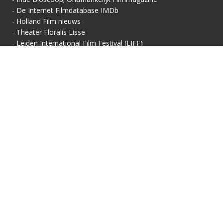
-
De Internet Filmdatabase IMDb
-
Holland Film nieuws
-
Theater Floralis Lisse
-
Leiden International Film Festival (LIFF)
Contactgegevens
Vertoningsadres:
Contact:
Floralis-Huis van Cultuur
Secretariaat
Floralisplein 69
Adriaan van Royenlaan
2161 HX Lisse
162
info@filmhuis-lisse.nl
2341 PZ Oegstgeest
071-7856 757
KVK: 40446608