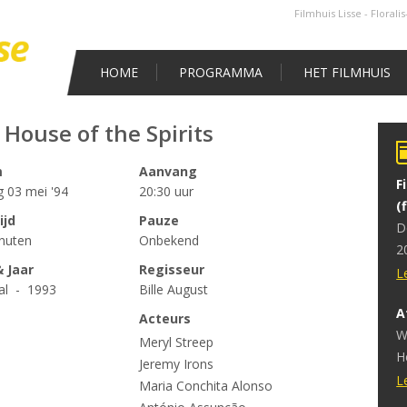
Filmhuis Lisse - Florali
HOME
PROGRAMMA
HET FILMHUIS
 House of the Spirits
m
Aanvang
F
g 03 mei '94
20:30 uur
(
ijd
Pauze
D
nuten
Onbekend
2
 Jaar
Regisseur
v
L
al - 1993
Bille August
A
Acteurs
W
Meryl Streep
H
Jeremy Irons
v
L
Maria Conchita Alonso
h