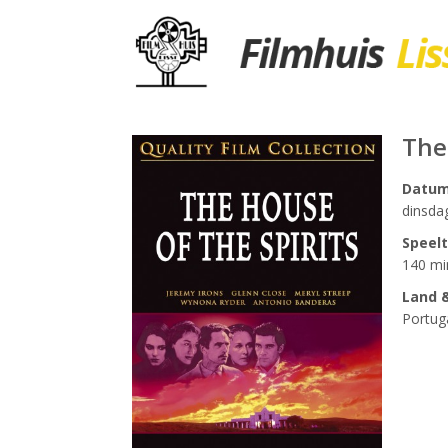
The
Datu
dinsda
Speelt
140 mi
Land &
Portug