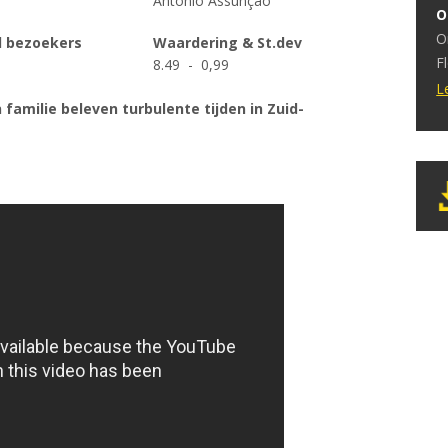
António Assunção
O
h
O
e
l bezoekers
Waardering & St.dev
F
8.49 - 0,99
d
b
s
L
 familie beleven turbulente tijden in Zuid-
p
d
o
i
O
w
v