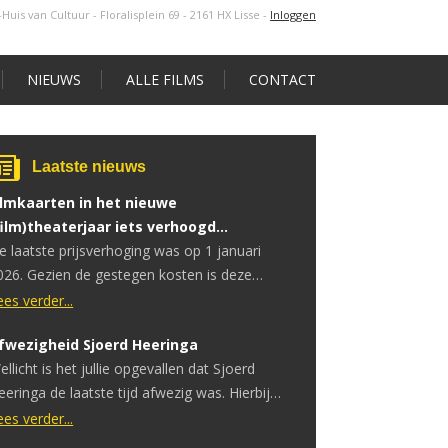
s-Huis van Cultuur - Floralisplein 69 - 2161 HX Lisse
-
Inloggen
NIEUWS
ALLE FILMS
CONTACT
Laatste nieuws
ilmkaarten in het nieuwe
film)theaterjaar iets verhoogd…
e laatste prijsverhoging was op 1 januari
026. Gezien de gestegen kosten is deze
erhoging noodzakelijk.
ees verder...
fwezigheid Sjoerd Heeringa
ellicht is het jullie opgevallen dat Sjoerd
eeringa de laatste tijd afwezig was. Hierbij
ertellen wij wat de reden hiervoor is. Sjoerd
ees verder...
eeft onlangs te horen gekregen dat hij een