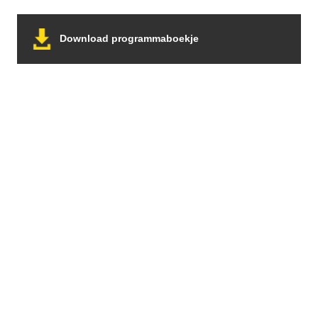
bleven de vaste lasten doorgaan. Ook toen er een
belangrijk besluit moest worden genomen: het stoppen
Download programmaboekje
van de verkoop van kaartjes aan […]