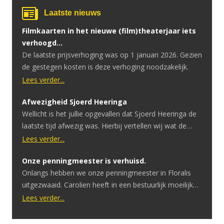
Laatste nieuws
Filmkaarten in het nieuwe (film)theaterjaar iets
verhoogd…
De laatste prijsverhoging was op 1 januari 2026. Gezien
de gestegen kosten is deze verhoging noodzakelijk.
Lees verder...
Afwezigheid Sjoerd Heeringa
Wellicht is het jullie opgevallen dat Sjoerd Heeringa de
laatste tijd afwezig was. Hierbij vertellen wij wat de
reden hiervoor is. Sjoerd heeft onlangs te horen
Lees verder...
gekregen dat hij een hersentumor heeft. Ondertussen
Onze penningmeester is verhuisd.
heeft hij hier een geslaagde operatie voor gehad.
Onlangs hebben we onze penningmeester in Floralis
Ondanks dat de operatie goed is verlopen is er uitval in
uitgezwaaid. Carolien heeft in een bestuurlijk moeilijke
spraak en motoriek. […]
periode het penningmeesterschap overgenomen.
Lees verder...
Tijdens de COVID periode moesten we eerst afbouwen
om vervolgens helemaal te stoppen. Zonder inkomsten