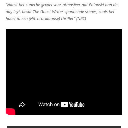
“
Naast het superbe gevoel voor atmosfeer dat Polanski aan de
dag legt, bevat The Ghost Writer spannende scènes, zoals het
hoort in een (Hitchcockiaanse) thriller
” (NRC)