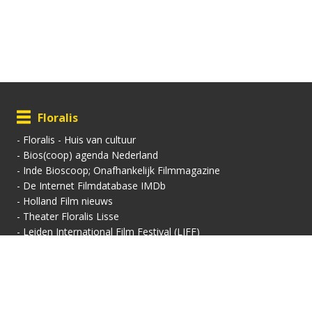
Floralis
-
Floralis - Huis van cultuur
-
Bios(coop) agenda Nederland
-
Inde Bioscoop; Onafhankelijk Filmmagazine
-
De Internet Filmdatabase IMDb
-
Holland Film nieuws
-
Theater Floralis Lisse
-
Leiden International Film Festival (LIFF)
Contactgegevens
Vertoningsadres:
Contact:
Floralis-Huis van Cultuur
Secretariaat