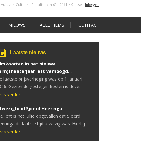
s-Huis van Cultuur - Floralisplein 69 - 2161 HX Lisse
-
Inloggen
NIEUWS
ALLE FILMS
CONTACT
Laatste nieuws
ilmkaarten in het nieuwe
film)theaterjaar iets verhoogd…
e laatste prijsverhoging was op 1 januari
026. Gezien de gestegen kosten is deze
erhoging noodzakelijk.
ees verder...
fwezigheid Sjoerd Heeringa
ellicht is het jullie opgevallen dat Sjoerd
eeringa de laatste tijd afwezig was. Hierbij
ertellen wij wat de reden hiervoor is. Sjoerd
ees verder...
eeft onlangs te horen gekregen dat hij een