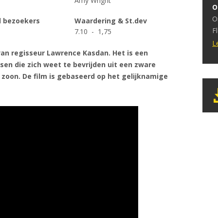
Amy Wright
O
h
O
e
l bezoekers
Waardering & St.dev
F
7.10 - 1,75
d
b
s
L
 van regisseur Lawrence Kasdan. Het is een
p
sen die zich weet te bevrijden uit een zware
d
 zoon. De film is gebaseerd op het gelijknamige
o
i
O
w
v