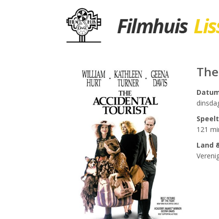
The
Datu
dinsda
Speelt
121 mi
Land &
Vereni