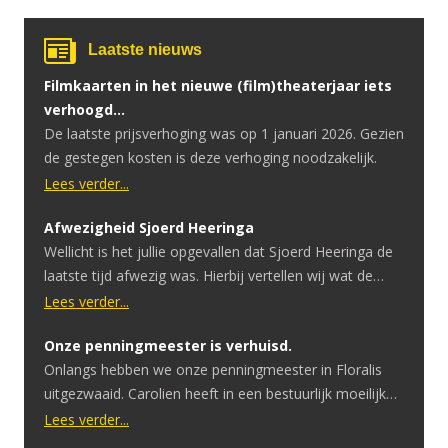
Laatste nieuws
Filmkaarten in het nieuwe (film)theaterjaar iets
verhoogd…
De laatste prijsverhoging was op 1 januari 2026. Gezien
de gestegen kosten is deze verhoging noodzakelijk.
Lees verder...
Afwezigheid Sjoerd Heeringa
Wellicht is het jullie opgevallen dat Sjoerd Heeringa de
laatste tijd afwezig was. Hierbij vertellen wij wat de
reden hiervoor is. Sjoerd heeft onlangs te horen
Lees verder...
gekregen dat hij een hersentumor heeft. Ondertussen
Onze penningmeester is verhuisd.
heeft hij hier een geslaagde operatie voor gehad.
Onlangs hebben we onze penningmeester in Floralis
Ondanks dat de operatie goed is verlopen is er uitval in
uitgezwaaid. Carolien heeft in een bestuurlijk moeilijke
spraak en motoriek. […]
periode het penningmeesterschap overgenomen.
Lees verder...
Tijdens de COVID periode moesten we eerst afbouwen