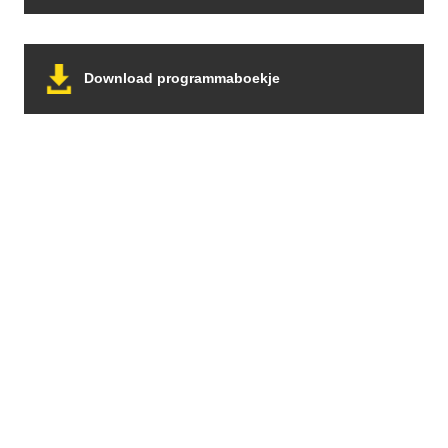
om vervolgens helemaal te stoppen. Zonder inkomsten
bleven de vaste lasten doorgaan. Ook toen er een
belangrijk besluit moest worden genomen: het stoppen
Download programmaboekje
van de verkoop van kaartjes aan […]