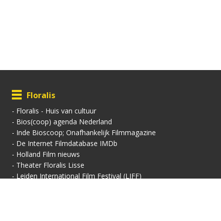
Floralis
-
Floralis - Huis van cultuur
-
Bios(coop) agenda Nederland
-
Inde Bioscoop; Onafhankelijk Filmmagazine
-
De Internet Filmdatabase IMDb
-
Holland Film nieuws
-
Theater Floralis Lisse
-
Leiden International Film Festival (LIFF)
Contactgegevens
Vertoningsadres:
Contact: