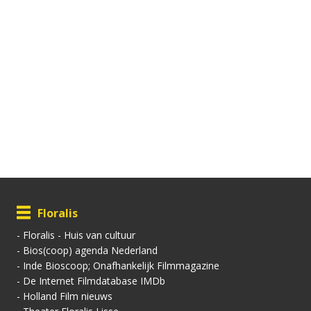
Floralis
-
Floralis - Huis van cultuur
-
Bios(coop) agenda Nederland
-
Inde Bioscoop; Onafhankelijk Filmmagazine
-
De Internet Filmdatabase IMDb
-
Holland Film nieuws