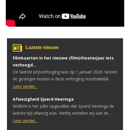
Laatste nieuws
Filmkaarten in het nieuwe (film)theaterjaar iets
verhoogd…
De laatste prijsverhoging was op 1 januari 2026. Gezien
de gestegen kosten is deze verhoging noodzakelijk.
Lees verder...
Afwezigheid Sjoerd Heeringa
Wellicht is het jullie opgevallen dat Sjoerd Heeringa de
laatste tijd afwezig was. Hierbij vertellen wij wat de
reden hiervoor is. Sjoerd heeft onlangs te horen
Lees verder...
gekregen dat hij een hersentumor heeft. Ondertussen