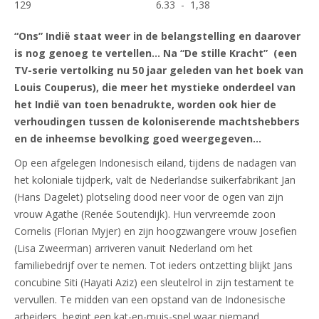
129
6.33 - 1,38
“Ons” Indië staat weer in de belangstelling en daarover
is nog genoeg te vertellen… Na “De stille Kracht” (een
TV-serie vertolking nu 50 jaar geleden van het boek van
Louis Couperus), die meer het mystieke onderdeel van
het Indië van toen benadrukte, worden ook hier de
verhoudingen tussen de koloniserende machtshebbers
en de inheemse bevolking goed weergegeven…
Op een afgelegen Indonesisch eiland, tijdens de nadagen van
het koloniale tijdperk, valt de Nederlandse suikerfabrikant Jan
(Hans Dagelet) plotseling dood neer voor de ogen van zijn
vrouw Agathe (Renée Soutendijk). Hun vervreemde zoon
Cornelis (Florian Myjer) en zijn hoogzwangere vrouw Josefien
(Lisa Zweerman) arriveren vanuit Nederland om het
familiebedrijf over te nemen. Tot ieders ontzetting blijkt Jans
concubine Siti (Hayati Aziz) een sleutelrol in zijn testament te
vervullen. Te midden van een opstand van de Indonesische
arbeiders, begint een kat-en-muis-spel waar niemand