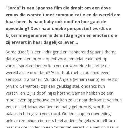
“Sorda” is een Spaanse film die draait om een dove
vrouw die worstelt met communicatie en de wereld om
haar heen. Is haar baby ook doof en hoe gaat de
opvoeding? Door haar unieke perspectief wordt de
kijker meegenomen in de uitdagingen en emoties die
zij ervaart in haar dagelijks leven…
Sorda (Deaf) is een indringend en inspirerend Spaans drama
dat ogen – en oren – opent voor een relatie die niet op
vanzelfsprekendheden kan vertrouwen. Hoe beleef je de
wereld als je doof bent? ‘A truthful, meticulous and even
sensorial drama.’ (El Mundo) Ángela (Miriam Garlo) en Hector
(Alvaro Cervantes) zijn een gelukkig stel, ondanks hun
verschillen. Zij is doof, hij is horend. Samen hebben ze een
mooi leven opgebouwd en kijken ze uit naar de komst van hun
eerste kind. Maar wanneer de baby geboren is, wordt de
balans in hun gezin verstoord. Ouderschap en opvoeding
beleven ze beiden immers heel anders. Ángela worstelt om
haar plek te vinden in een ‘horende’ wereld, die niet op haar is