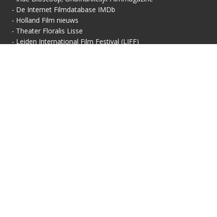
-
De Internet Filmdatabase IMDb
-
Holland Film nieuws
-
Theater Floralis Lisse
-
Leiden International Film Festival (LIFF)
Contactgegevens
Vertoningsadres:
Contact:
Floralis-Huis van Cultuur
Secretariaat
Floralisplein 69
Adriaan van Royenlaan
2161 HX Lisse
162
info@filmhuis-lisse.nl
2341 PZ Oegstgeest
071-7856 757
KVK: 40446608