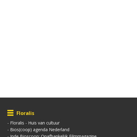
Floralis
-
Floralis - Huis van cultuur
-
Bios(coop) agenda Nederland
-
Inde Bioscoop; Onafhankelijk Filmmagazine