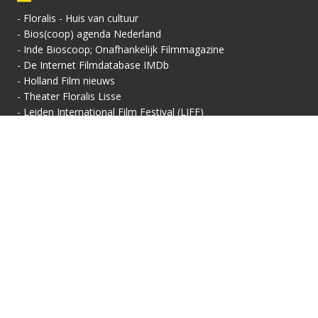
-
Floralis - Huis van cultuur
-
Bios(coop) agenda Nederland
-
Inde Bioscoop; Onafhankelijk Filmmagazine
-
De Internet Filmdatabase IMDb
-
Holland Film nieuws
-
Theater Floralis Lisse
-
Leiden International Film Festival (LIFF)
Contactgegevens
Vertoningsadres:
Contact:
Floralis-Huis van Cultuur
Secretariaat
Floralisplein 69
Adriaan van Royenlaan
2161 HX Lisse
162
info@filmhuis-lisse.nl
2341 PZ Oegstgeest
071-7856 757
KVK: 40446608