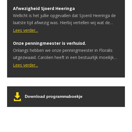
Afwezigheid Sjoerd Heeringa
Wellicht is het jullie opgevallen dat Sjoerd Heeringa de
laatste tijd afwezig was. Hierbij vertellen wij wat de
reden hiervoor is. Sjoerd heeft onlangs te horen
Lees verder...
gekregen dat hij een hersentumor heeft. Ondertussen
Onze penningmeester is verhuisd.
heeft hij hier een geslaagde operatie voor gehad.
Onlangs hebben we onze penningmeester in Floralis
Ondanks dat de operatie goed is verlopen is er uitval in
uitgezwaaid. Carolien heeft in een bestuurlijk moeilijke
spraak en motoriek. […]
periode het penningmeesterschap overgenomen.
Lees verder...
Tijdens de COVID periode moesten we eerst afbouwen
om vervolgens helemaal te stoppen. Zonder inkomsten
bleven de vaste lasten doorgaan. Ook toen er een
belangrijk besluit moest worden genomen: het stoppen
Download programmaboekje
van de verkoop van kaartjes aan […]