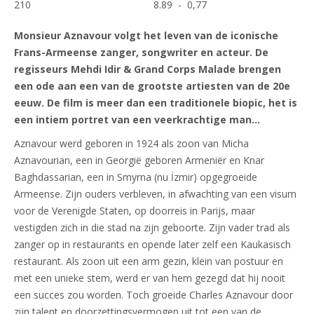
210
8.89 - 0,77
Monsieur Aznavour volgt het leven van de iconische
Frans-Armeense zanger, songwriter en acteur. De
regisseurs Mehdi Idir & Grand Corps Malade brengen
een ode aan een van de grootste artiesten van de 20e
eeuw. De film is meer dan een traditionele biopic, het is
een intiem portret van een veerkrachtige man…
Aznavour werd geboren in 1924 als zoon van Micha
Aznavourian, een in Georgië geboren Armeniër en Knar
Baghdassarian, een in Smyrna (nu İzmir) opgegroeide
Armeense. Zijn ouders verbleven, in afwachting van een visum
voor de Verenigde Staten, op doorreis in Parijs, maar
vestigden zich in die stad na zijn geboorte. Zijn vader trad als
zanger op in restaurants en opende later zelf een Kaukasisch
restaurant. Als zoon uit een arm gezin, klein van postuur en
met een unieke stem, werd er van hem gezegd dat hij nooit
een succes zou worden. Toch groeide Charles Aznavour door
zijn talent en doorzettingsvermogen uit tot een van de