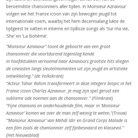
beroemdste chansonniers aller tijden. In Monsieur Aznavour
volgen we het Franse icoon van zijn bewogen jeugd tot
internationale roem, waarbij het hem decennialang lukte de
tijdgeest te vatten in intieme en tijdloze songs als ‘Sur ma vie,
‘She’ en ‘La Bohème’.
“Monsieur Aznavour” toont de geboorte van een groot
chansonnier die voortdurend tegenslag kende
In hoofdstukken vernoemd naar Aznavours grootste hits vliegen
de cineasten langs sleutelmomenten uit zijn jeugd en artistieke
ontwikkeling.” (de Volkskrant)
“Acteur Tahar Rahim transformeert in deze integere biopic in het
Franse icoon Charles Aznavour. Je mag zijn spel gerust een
sublieme ode noemen aan de chansonnier.” (Filmkrant)
“Fijne chansons en onderhoudende film, maar in ‘Monsieur
Aznavour’ komen we over de man zelf weinig te weten.”(Trouw)
“‘Monsieur Aznavour’ van Mehdi Idir en Grand Corps Malade is
een film zoals de chansonnier zelf fijnbesnaard en klassevol.”
(Het Nieuwsblad)