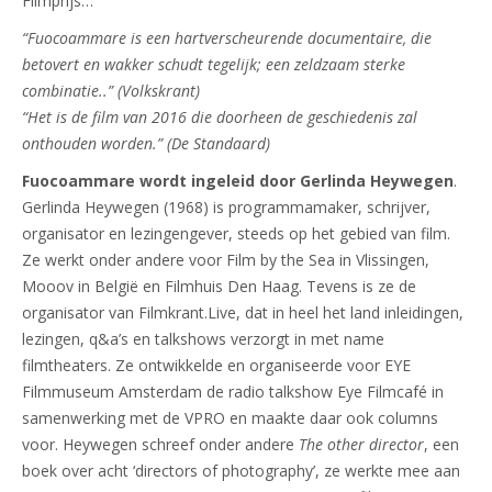
Filmprijs…
“Fuocoammare is een hartverscheurende documentaire, die
betovert en wakker schudt tegelijk; een zeldzaam sterke
combinatie..” (Volkskrant)
“Het is de film van 2016 die doorheen de geschiedenis zal
onthouden worden.” (De Standaard)
Fuocoammare wordt ingeleid door Gerlinda Heywegen
.
Gerlinda Heywegen (1968) is programmamaker, schrijver,
organisator en lezingengever, steeds op het gebied van film.
Ze werkt onder andere voor Film by the Sea in Vlissingen,
Mooov in België en Filmhuis Den Haag. Tevens is ze de
organisator van Filmkrant.Live, dat in heel het land inleidingen,
lezingen, q&a’s en talkshows verzorgt in met name
filmtheaters. Ze ontwikkelde en organiseerde voor EYE
Filmmuseum Amsterdam de radio talkshow Eye Filmcafé in
samenwerking met de VPRO en maakte daar ook columns
voor. Heywegen schreef onder andere
The other director
, een
boek over acht ‘directors of photography’, ze werkte mee aan