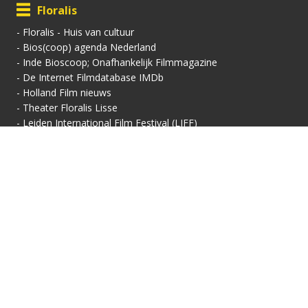
Floralis
-
Floralis - Huis van cultuur
-
Bios(coop) agenda Nederland
-
Inde Bioscoop; Onafhankelijk Filmmagazine
-
De Internet Filmdatabase IMDb
-
Holland Film nieuws
-
Theater Floralis Lisse
-
Leiden International Film Festival (LIFF)
Contactgegevens
Vertoningsadres:
Contact:
Floralis-Huis van Cultuur
Secretariaat
Floralisplein 69
Adriaan van Royenlaan
2161 HX Lisse
162
info@filmhuis-lisse.nl
2341 PZ Oegstgeest
071-7856 757
KVK: 40446608