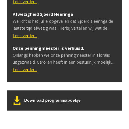
Lees verder...
Afwezigheid Sjoerd Heeringa
Wellicht is het jullie opgevallen dat Sjoerd Heeringa de
laatste tijd afwezig was. Hierbij vertellen wij wat de
reden hiervoor is. Sjoerd heeft onlangs te horen
Lees verder...
gekregen dat hij een hersentumor heeft. Ondertussen
Onze penningmeester is verhuisd.
heeft hij hier een geslaagde operatie voor gehad.
Onlangs hebben we onze penningmeester in Floralis
Ondanks dat de operatie goed is verlopen is er uitval in
uitgezwaaid. Carolien heeft in een bestuurlijk moeilijke
spraak en motoriek. […]
periode het penningmeesterschap overgenomen.
Lees verder...
Tijdens de COVID periode moesten we eerst afbouwen
om vervolgens helemaal te stoppen. Zonder inkomsten
bleven de vaste lasten doorgaan. Ook toen er een
belangrijk besluit moest worden genomen: het stoppen
Download programmaboekje
van de verkoop van kaartjes aan […]