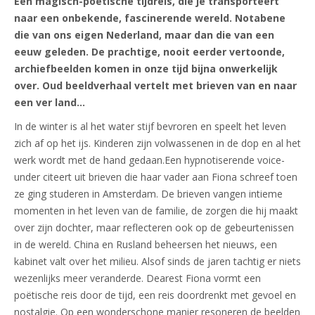
Een magisch-poëtische tijdreis, die je transporteert
naar een onbekende, fascinerende wereld. Notabene
die van ons eigen Nederland, maar dan die van een
eeuw geleden. De prachtige, nooit eerder vertoonde,
archiefbeelden komen in onze tijd bijna onwerkelijk
over. Oud beeldverhaal vertelt met brieven van en naar
een ver land…
In de winter is al het water stijf bevroren en speelt het leven
zich af op het ijs. Kinderen zijn volwassenen in de dop en al het
werk wordt met de hand gedaan.Een hypnotiserende voice-
under citeert uit brieven die haar vader aan Fiona schreef toen
ze ging studeren in Amsterdam. De brieven vangen intieme
momenten in het leven van de familie, de zorgen die hij maakt
over zijn dochter, maar reflecteren ook op de gebeurtenissen
in de wereld. China en Rusland beheersen het nieuws, een
kabinet valt over het milieu. Alsof sinds de jaren tachtig er niets
wezenlijks meer veranderde. Dearest Fiona vormt een
poëtische reis door de tijd, een reis doordrenkt met gevoel en
nostalgie. Op een wonderschone manier resoneren de beelden