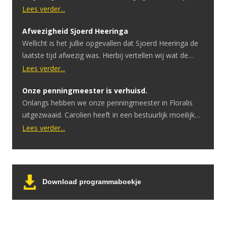
Lees verder...
Afwezigheid Sjoerd Heeringa
Wellicht is het jullie opgevallen dat Sjoerd Heeringa de
laatste tijd afwezig was. Hierbij vertellen wij wat de
reden hiervoor is. Sjoerd heeft onlangs te horen
Lees verder...
gekregen dat hij een hersentumor heeft. Ondertussen
Onze penningmeester is verhuisd.
heeft hij hier een geslaagde operatie voor gehad.
Onlangs hebben we onze penningmeester in Floralis
Ondanks dat de operatie goed is verlopen is er uitval in
uitgezwaaid. Carolien heeft in een bestuurlijk moeilijke
spraak en motoriek. […]
periode het penningmeesterschap overgenomen.
Lees verder...
Tijdens de COVID periode moesten we eerst afbouwen
om vervolgens helemaal te stoppen. Zonder inkomsten
bleven de vaste lasten doorgaan. Ook toen er een
belangrijk besluit moest worden genomen: het stoppen
Download programmaboekje
van de verkoop van kaartjes aan […]