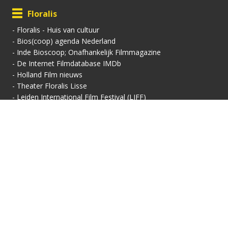
Floralis
-
Floralis - Huis van cultuur
-
Bios(coop) agenda Nederland
-
Inde Bioscoop; Onafhankelijk Filmmagazine
-
De Internet Filmdatabase IMDb
-
Holland Film nieuws
-
Theater Floralis Lisse
-
Leiden International Film Festival (LIFF)
Contactgegevens
Vertoningsadres:
Contact:
Floralis-Huis van Cultuur
Secretariaat
Floralisplein 69
Adriaan van Royenlaan
2161 HX Lisse
162
info@filmhuis-lisse.nl
2341 PZ Oegstgeest
071-7856 757
KVK: 40446608