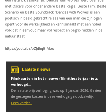
een instant klassieker af. ‘Dances with Wolves’ werd overladen
met Oscars voor onder andere Beste Regie, Beste Film, Beste
Scenario en Beste Soundtrack. ‘Dances with Wolves’ is een
poetisch in beeld gebracht relaas van een man die zijn ogen
opent voor de werkelijkheid en kennismaakt met een nobel
volk dat in eenvoud maar vol respect en begrip midden in de
natuur staat.
https://youtu.be/bZJdhq0_Moo
Laatste nieuws
Filmkaarten in het nieuwe (film)theaterjaar iets
verhoogd…
De laatste prijsverhoging was op 1 januari 2026. Gezien
de gestegen kosten is deze verhoging noodzakelijk.
Lees verder...