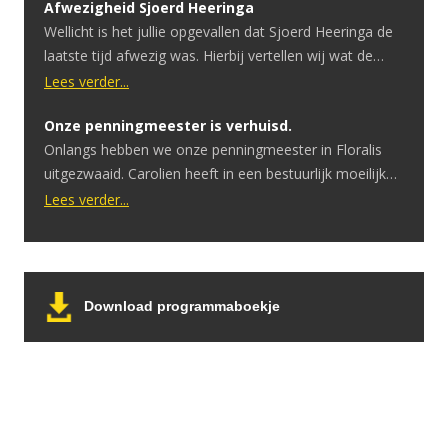
Afwezigheid Sjoerd Heeringa
Wellicht is het jullie opgevallen dat Sjoerd Heeringa de
laatste tijd afwezig was. Hierbij vertellen wij wat de
reden hiervoor is. Sjoerd heeft onlangs te horen
Lees verder...
gekregen dat hij een hersentumor heeft. Ondertussen
Onze penningmeester is verhuisd.
heeft hij hier een geslaagde operatie voor gehad.
Onlangs hebben we onze penningmeester in Floralis
Ondanks dat de operatie goed is verlopen is er uitval in
uitgezwaaid. Carolien heeft in een bestuurlijk moeilijke
spraak en motoriek. […]
periode het penningmeesterschap overgenomen.
Lees verder...
Tijdens de COVID periode moesten we eerst afbouwen
om vervolgens helemaal te stoppen. Zonder inkomsten
bleven de vaste lasten doorgaan. Ook toen er een
belangrijk besluit moest worden genomen: het stoppen
Download programmaboekje
van de verkoop van kaartjes aan […]