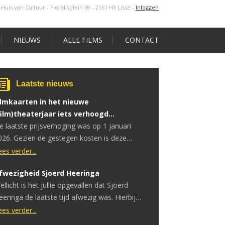
s-Huis van Cultuur - Floralisplein 69 - 2161 HX Lisse
-
Inloggen
NIEUWS
ALLE FILMS
CONTACT
Laatste nieuws
ilmkaarten in het nieuwe
film)theaterjaar iets verhoogd…
e laatste prijsverhoging was op 1 januari
026. Gezien de gestegen kosten is deze
erhoging noodzakelijk.
ees verder...
fwezigheid Sjoerd Heeringa
ellicht is het jullie opgevallen dat Sjoerd
eeringa de laatste tijd afwezig was. Hierbij
ertellen wij wat de reden hiervoor is. Sjoerd
ees verder...
eeft onlangs te horen gekregen dat hij een