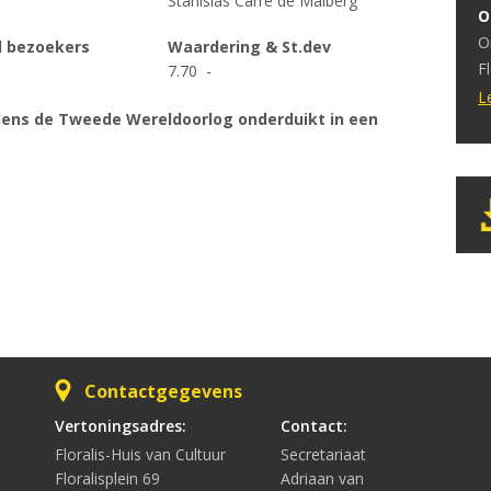
Stanislas Carré de Malberg
O
h
O
e
l bezoekers
Waardering & St.dev
F
7.70 -
d
b
s
L
jdens de Tweede Wereldoorlog onderduikt in een
p
d
o
i
O
w
v
Contactgegevens
Vertoningsadres:
Contact:
Floralis-Huis van Cultuur
Secretariaat
Floralisplein 69
Adriaan van