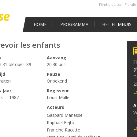
Filmhuis Lisse - Florali
HOME
PROGRAMMA
HET FILMHUIS
revoir les enfants
m
Aanvang
F
g 31 oktober '89
20:30 uur
(
ijd
Pauze
D
nuten
Onbekend
2
 Jaar
Regisseur
v
L
ijk - 1987
Louis Malle
A
Acteurs
W
Gaspard Manesse
H
Raphael Fejtö
v
L
Francine Racette
h