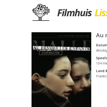
Au 
Datu
dinsda
Speelt
104 mi
Land &
Frankr