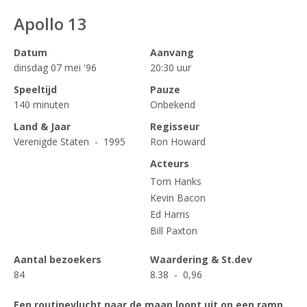
Apollo 13
Datum
Aanvang
dinsdag 07 mei '96
20:30 uur
Speeltijd
Pauze
140 minuten
Onbekend
Land & Jaar
Regisseur
Verenigde Staten - 1995
Ron Howard
Acteurs
Tom Hanks
Kevin Bacon
Ed Harris
Bill Paxton
Aantal bezoekers
Waardering & St.dev
84
8.38 - 0,96
Een routinevlucht naar de maan loopt uit op een ramp.