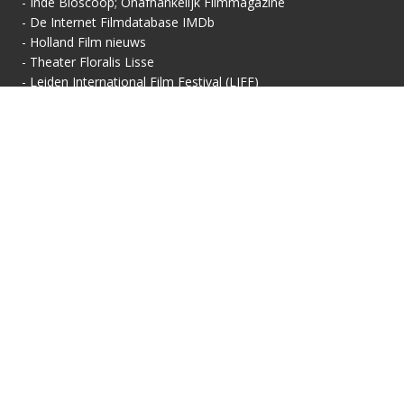
-
Inde Bioscoop; Onafhankelijk Filmmagazine
-
De Internet Filmdatabase IMDb
-
Holland Film nieuws
-
Theater Floralis Lisse
-
Leiden International Film Festival (LIFF)
Contactgegevens
Vertoningsadres:
Contact:
Floralis-Huis van Cultuur
Secretariaat
Floralisplein 69
Adriaan van Royenlaan
2161 HX Lisse
162
info@filmhuis-lisse.nl
2341 PZ Oegstgeest
071-7856 757
KVK: 40446608