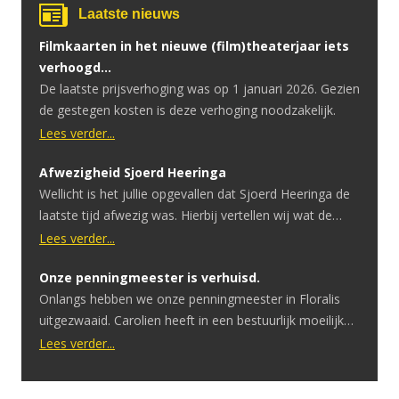
Laatste nieuws
Filmkaarten in het nieuwe (film)theaterjaar iets
verhoogd…
De laatste prijsverhoging was op 1 januari 2026. Gezien
de gestegen kosten is deze verhoging noodzakelijk.
Lees verder...
Afwezigheid Sjoerd Heeringa
Wellicht is het jullie opgevallen dat Sjoerd Heeringa de
laatste tijd afwezig was. Hierbij vertellen wij wat de
reden hiervoor is. Sjoerd heeft onlangs te horen
Lees verder...
gekregen dat hij een hersentumor heeft. Ondertussen
Onze penningmeester is verhuisd.
heeft hij hier een geslaagde operatie voor gehad.
Onlangs hebben we onze penningmeester in Floralis
Ondanks dat de operatie goed is verlopen is er uitval in
uitgezwaaid. Carolien heeft in een bestuurlijk moeilijke
spraak en motoriek. […]
periode het penningmeesterschap overgenomen.
Lees verder...
Tijdens de COVID periode moesten we eerst afbouwen
om vervolgens helemaal te stoppen. Zonder inkomsten