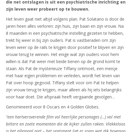
die net ontslagen is uit een psychiatrische inrichting en
zijn leven weer probeert op te bouwen.
Het leven gaat niet altijd volgens plan. Pat Solatano is door de
jaren heen alles verloren: zijn huis, zijn baan en zijn vrouw. Na
8 maanden in een psychiatrische instelling gezeten te hebben,
trekt hij weer in bij zijn ouders. Pat is vastberaden om zijn
leven weer op de rails te krijgen door positief te blijven en zijn
vrouw terug te winnen. Het enige wat zijn ouders voor hem
willen is dat Pat weer met beide benen op de grond komt te
staan. Als Pat de mysterieuze Tiffany ontmoet, een meisje
met haar eigen problemen en verleden, wordt het leven van
Pat over hoop gegooid. Tiffany stelt voor om Pat te helpen
zijn vrouw terug te krijgen, maar alleen als hij iets belangrijks
voor haar doet. Die afspraak heeft vergaande gevolgen…
Genomineerd voor 8 Oscars en 4 Golden Globes.
“een hartveroverende film vol heerlijke personages (…) vol met
bittere en zoete momenten die de kijker zullen raken. Vlekkeloos
is het allemaal niet – het sentiment ligt er soms wat dik bovenop