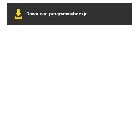
bleven de vaste lasten doorgaan. Ook toen er een
belangrijk besluit moest worden genomen: het stoppen
Download programmaboekje
van de verkoop van kaartjes aan […]