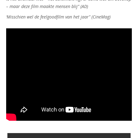
– maar deze film maakte mensen blij” (AD)
‘Misschien wel de feelgoodfilm van het jaar” (CineMag)