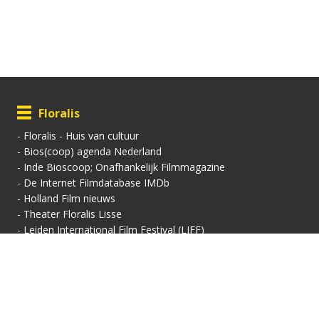
Floralis
-
Floralis - Huis van cultuur
-
Bios(coop) agenda Nederland
-
Inde Bioscoop; Onafhankelijk Filmmagazine
-
De Internet Filmdatabase IMDb
-
Holland Film nieuws
-
Theater Floralis Lisse
-
Leiden International Film Festival (LIFF)
Contactgegevens
Vertoningsadres:
Contact:
Floralis-Huis van Cultuur
Secretariaat
Floralisplein 69
Adriaan van Royenlaan